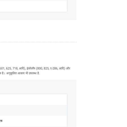
600, 601, 625, 718, आदि), इंकोलॉय (800, 825, ए-286, आदि) और
तक है। अनुकूलित आकार भी उपलब्ध है.
एस