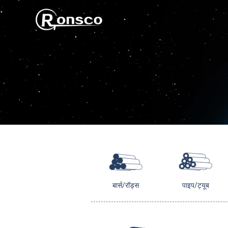
बार्स/रॉड्स
पाइप/ट्यूब