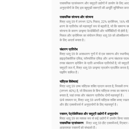
रासायनिक प्रसंस्करण और समुद्री उद्योगों में उपयोग के लिए आ
अनुप्रयोगों के लिए इस बहुमुखी सामग्री की आपूर्ति सुनिश्चित करत
रासायनिक संरचना और संरचना
मिश्र धातु 59 में लगभग 52% निकल, 22% क्रोमियम, 16% मोलिब्डे
क्षरण के प्रतिरोध को महत्वपूर्ण रूप से बढ़ाती है, जो कि सामान्य 
संरचना के कारण उत्कृष्ट वेल्डेबिलिटी और फॉर्मैबिलिटी भी होत
निकल और क्रोमियम का संयोजन मिश्र धातु 59 को ऑक्सीकरण और कम
के लिए आदर्श बनाता है।
संक्षारण प्रतिरोध
मिश्र धातु 59 के असाधारण गुणों में से एक सामान्य और स्थानीयकृ
हाइड्रोक्लोरिक एसिड, फॉस्फोरिक एसिड और अन्य संक्षारक पदार्थों 
तनाव संक्षारण क्रैकिंग के प्रति अत्यधिक प्रतिरोधी है, जो समुद्
समुद्री जल में, मिश्र धातु 59 उत्कृष्ट प्रदर्शन प्रदर्शित करता 
पाइपिंग शामिल हैं।
यांत्रिक विशेषताएं
मिश्र धातु 59 उच्च यांत्रिक शक्ति प्रदान करता है, जिसकी त
(लगभग 40%) है, जो विफलता के बिना यांत्रिक तनाव का सामना करन
बनाता है, जहां तनाव और संक्षारण प्रतिरोध दोनों महत्वपूर्ण हैं।
ऊंचे तापमान पर, मिश्र धातु 59 अपनी यांत्रिक शक्ति बनाए रखत
और हीट एक्सचेंजर्स में अनुप्रयोगों के लिए महत्वपूर्ण है।
रसायन, पेट्रोकेमिकल और समुद्री उद्योगों में अनुप्रयोग
मिश्र धातु 59 का व्यापक रूप से कई उद्योगों में उपयोग किया जाता ह
रासायनिक प्रसंस्करण
: मिश्र धातु 59 हीट एक्सचेंजर्स, रिएक्
आक्रामक रसायनों को संभालते हैं।