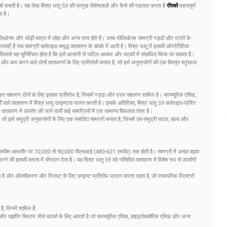
दर्श बनाती है। यह लेख मिश्र धातु 59 की प्रमुख विशेषताओं और कैसे की पड़ताल करता है
रोंस्को
महत्वपूर्ण
ा है।
नम और थोड़ी मात्रा में लोहा और अन्य तत्व होते हैं। उच्च मोलिब्डेनम सामग्री गड्ढों और दरारों के
समस्याएँ हैं जब सामग्री क्लोराइड-समृद्ध वातावरण के संपर्क में आती है। मिश्र धातु में इसकी ऑस्टेनिटिक
ी है, जिससे यह सुनिश्चित होता है कि इसे आसानी से जटिल आकार और घटकों में संसाधित किया जा सकता है।
 करने वाले दोनों वातावरणों के लिए प्रतिरोधी बनाता है, जो इसे अनुप्रयोगों की एक विस्तृत श्रृंखला
त संक्षारण दोनों के लिए इसका प्रतिरोध है, जिसमें गड्ढा और दरार संक्षारण शामिल है। सल्फ्यूरिक एसिड,
वाले वातावरण में मिश्र धातु उत्कृष्टता प्राप्त करती है। इसके अतिरिक्त, मिश्र धातु 59 क्लोराइड-प्रेरित
री वातावरण में उपयोग की जाने वाली कई सामग्रियों में एक सामान्य विफलता तंत्र है।
है, जो इसे समुद्री अनुप्रयोगों के लिए एक पसंदीदा सामग्री बनाता है, जिसमें उप-समुद्री घटक, वाल्व और
न्य शक्ति आमतौर पर 70,000 से 90,000 पीएसआई (483-621 एमपीए) तक होती है। सामग्री में अच्छा बढ़ाव
े की इसकी क्षमता में योगदान देता है। यह मिश्र धातु 59 को गतिशील वातावरण में विशेष रूप से उपयोगी
ा है और ऑक्सीकरण और गिरावट के लिए उत्कृष्ट प्रतिरोध प्रदान करता रहता है, जो रासायनिक रिएक्टरों
ै, जिनमें शामिल हैं:
टर और पाइपिंग सिस्टम जैसे घटकों के लिए आदर्श है जो सल्फ्यूरिक एसिड, हाइड्रोक्लोरिक एसिड और अन्य