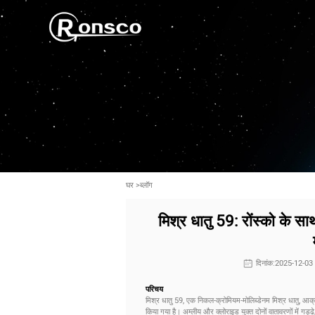
घर
>
ब्लॉग
मिश्र धातु 59: रोंस्को के स
दिनांक:2025-12-0
परिचय
मिश्र धातु 59, एक निकल-क्रोमियम-मोलिब्डेनम मिश्र धातु, आक्
किया गया है। अम्लीय और क्लोराइड युक्त दोनों वातावरणों में गड्