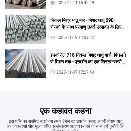
2025-12-11 16:42:29
निकल मिश्र धातु बार - मिश्र धातु 690:
रोंस्को के साथ परमाणु ऊर्जा उत्पादन के लिए
बेहतर संक्षारण प्रतिरोध
2025-11-19 14:09:22
इनकोनेल 718 निकल मिश्र धातु बार्स: पिघलने
से मिशन तक - प्रदर्शन का एक सिस्टम-स्तरीय
दृश्य
2025-11-07 17:27:49
एक कहावत कहना
इस फॉर्म को सबमिट करके या हमारे ईमेल का उपयोग करके अपनी विशेष धातु
आवश्यकताओं और मूल्य वर्धित प्रसंस्करण आवश्यकताओं के साथ हमें चुनौती देने