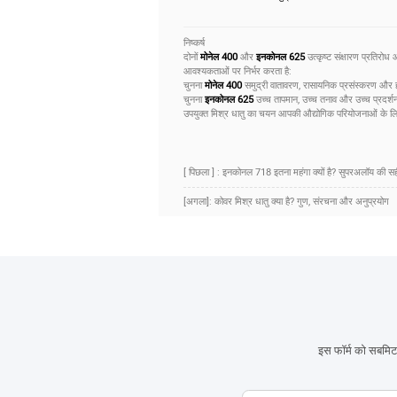
निष्कर्ष
दोनों
मोनेल 400
और
इनकोनल 625
उत्कृष्ट संक्षारण प्रतिरो
आवश्यकताओं पर निर्भर करता है:
चुनना
मोनेल 400
समुद्री वातावरण, रासायनिक प्रसंस्करण और हाइड
चुनना
इनकोनल 625
उच्च तापमान, उच्च तनाव और उच्च प्रदर्शन 
उपयुक्त मिश्र धातु का चयन आपकी औद्योगिक परियोजनाओं के लिए ल
[ पिछला ] : इनकोनल 718 इतना महंगा क्यों है? सुपरअलॉय की
[अगला]: कोवर मिश्र धातु क्या है? गुण, संरचना और अनुप्रयोग
इस फॉर्म को सबमिट