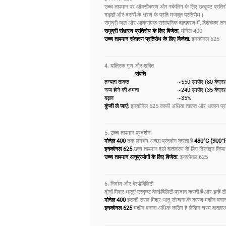
उच्च तापमान पर ऑक्सीकरण और स्केलिंग के लिए उत्कृष्ट प्रति
गड्ढों और दरारों के क्षरण के प्रति मजबूत प्रतिरोध।
समुद्री जल और आक्रामक रासायनिक वातावरण में, विशेषकर तनाव 
समुद्री संक्षारण प्रतिरोध के लिए विजेता:
मोनेल 400
उच्च तापमान संक्षारण प्रतिरोध के लिए विजेता:
इनकोनल 625
4. यांत्रिक गुण और शक्ति
संपत्ति
तन्यता ताकत
~550 एमपीए (80 केए
नम्य होने की क्षमता
~240 एमपीए (35 केए
बढ़ाव
~35%
कुंजी ले जाएं:
इनकोनेल 625 काफी अधिक ताकत और थकान प्रतिरो
5. उच्च तापमान प्रदर्शन
मोनेल 400
तक लगभग अच्छा प्रदर्शन करता है
480°C (900°
इनकोनल 625
उच्च तापमान वाले वातावरण के लिए डिज़ाइन क
उच्च तापमान अनुप्रयोगों के लिए विजेता:
इनकोनल 625
6. निर्माण और वेल्डेबिलिटी
दोनों मिश्र धातुएं उत्कृष्ट वेल्डेबिलिटी प्रदान करती हैं और इ
मोनेल 400
इसकी सरल मिश्र धातु संरचना के कारण मशीन बना
इनकोनल 625
मशीन बनाना अधिक कठिन है लेकिन चरम वातावरण मे