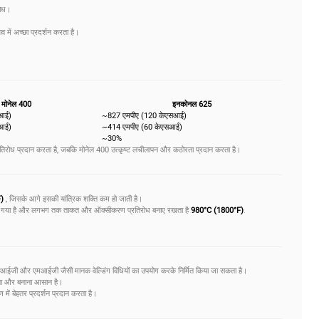
रोध।
में अच्छा प्रदर्शन करता है।
मोनेल 400
इनकोनल 625
सआई)
~827 एमपीए (120 केएसआई)
सआई)
~414 एमपीए (60 केएसआई)
~30%
ध प्रदान करता है, जबकि मोनेल 400 उत्कृष्ट लचीलापन और कठोरता प्रदान करता है।
F)
, जिसके आगे इसकी यांत्रिक शक्ति कम हो जाती है।
िया गया है और लगभग तक ताकत और ऑक्सीकरण प्रतिरोध बनाए रखता है
980°C (1800°F)
.
न्हें टीआईजी और एमआईजी जैसी मानक वेल्डिंग विधियों का उपयोग करके निर्मित किया जा सकता है।
ना और बनाना आसान है।
ं बेहतर प्रदर्शन प्रदान करता है।