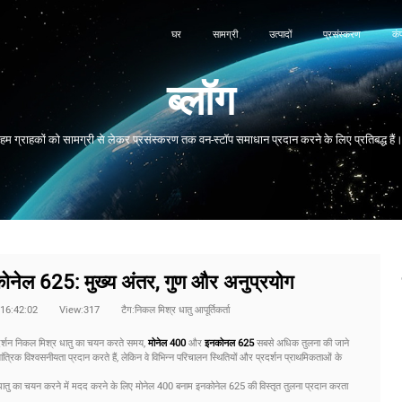
घर
सामग्री
उत्पादों
प्रसंस्करण
कं
ब्लॉग
हम ग्राहकों को सामग्री से लेकर प्रसंस्करण तक वन-स्टॉप समाधान प्रदान करने के लिए प्रतिबद्ध हैं
नेल 625: मुख्य अंतर, गुण और अनुप्रयोग
6 16:42:02
View:317
टैग:निकल मिश्र धातु आपूर्तिकर्ता
प्रदर्शन निकल मिश्र धातु का चयन करते समय,
मोनेल 400
और
इनकोनल 625
सबसे अधिक तुलना की जाने
और यांत्रिक विश्वसनीयता प्रदान करते हैं, लेकिन वे विभिन्न परिचालन स्थितियों और प्रदर्शन प्राथमिकताओं के
र धातु का चयन करने में मदद करने के लिए मोनेल 400 बनाम इनकोनेल 625 की विस्तृत तुलना प्रदान करता