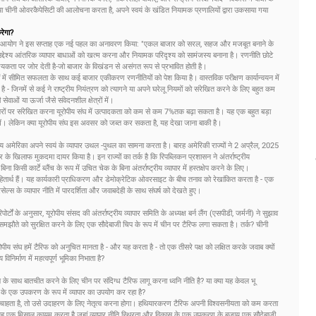
 चीनी ओवरकैपेसिटी की आलोचना करता है, अपने स्वयं के खंडित नियामक प्रणालियों द्वारा उकसाया गया
रेगा?
 यूरोपीय आयोग ने इस सप्ताह एक नई पहल का अनावरण किया: "एकल बाजार को सरल, सहज और मजबूत बनाने के
्य आंतरिक व्यापार बाधाओं को खत्म करना और नियामक परिदृश्य को सामंजस्य बनाना है। रणनीति छोटे
ता पर जोर देती है-जो बाजार के विखंडन से असंगत रूप से प्रभावित होती है।
ं में सीमित सफलता के साथ कई बाजार एकीकरण रणनीतियों को पेश किया है। वास्तविक परीक्षण कार्यान्वयन में
है - जिनमें से कई ने राष्ट्रीय नियंत्रण को त्यागने या अपने घरेलू नियमों को संरेखित करने के लिए बहुत कम
सेवाओं या ऊर्जा जैसे संवेदनशील क्षेत्रों में।
रों पर संरेखित करना यूरोपीय संघ में उत्पादकता को कम से कम 7%तक बढ़ा सकता है। यह एक बहुत बड़ा
ुग में। लेकिन क्या यूरोपीय संघ इस अवसर को जब्त कर सकता है, यह देखा जाना बाकी है।
्य अमेरिका अपने स्वयं के व्यापार उथल -पुथल का सामना करता है। बारह अमेरिकी राज्यों ने 2 अप्रैल, 2025
र के खिलाफ मुकदमा दायर किया है। इन राज्यों का तर्क है कि रिपब्लिकन प्रशासन ने अंतर्राष्ट्रीय
सी कार्टे ब्लैंच के रूप में उचित चेक के बिना अंतर्राष्ट्रीय व्यापार में हस्तक्षेप करने के लिए।
 निहितार्थ हैं। यह कार्यकारी प्राधिकरण और डेमोक्रेटिक ओवरसाइट के बीच तनाव को रेखांकित करता है - एक
ब्रसेल्स के व्यापार नीति में पारदर्शिता और जवाबदेही के साथ संघर्ष को देखते हुए।
र्टों के अनुसार, यूरोपीय संसद की अंतर्राष्ट्रीय व्यापार समिति के अध्यक्ष बर्न लैंग (एसपीडी, जर्मनी) ने सुझाव
र समझौते को सुरक्षित करने के लिए एक सौदेबाजी चिप के रूप में चीन पर टैरिफ लगा सकता है। तर्क? चीनी
रोपीय संघ हमें टैरिफ को अनुचित मानता है - और यह करता है - तो एक तीसरे पक्ष को लक्षित करके जवाब क्यों
िनिर्माण में महत्वपूर्ण भूमिका निभाता है?
के साथ बातचीत करने के लिए चीन पर संदिग्ध टैरिफ लागू करना ध्वनि नीति है? या क्या यह केवल भू
 के एक उपकरण के रूप में व्यापार का उपयोग कर रहा है?
ा चाहता है, तो उसे उदाहरण के लिए नेतृत्व करना होगा। हथियारकरण टैरिफ अपनी विश्वसनीयता को कम करता
ह एक मिसाल कायम करता है जहां व्यापार नीति स्थिरता और विकास के एक उपकरण के बजाय एक सौदेबाजी