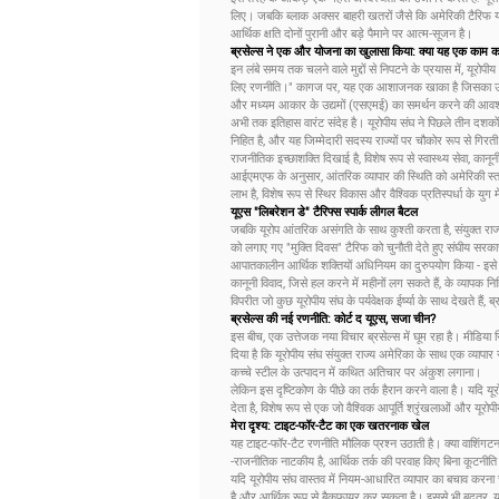
लिए। जबकि ब्लाक अक्सर बाहरी खतरों जैसे कि अमेरिकी टैरिफ या
आर्थिक क्षति दोनों पुरानी और बड़े पैमाने पर आत्म-सूजन है।
ब्रसेल्स ने एक और योजना का खुलासा किया: क्या यह एक काम क
इन लंबे समय तक चलने वाले मुद्दों से निपटने के प्रयास में,
लिए रणनीति।" कागज पर, यह एक आशाजनक खाका है जिसका उद्देश
और मध्यम आकार के उद्यमों (एसएमई) का समर्थन करने की आवश्यक
अभी तक इतिहास वारंट संदेह है। यूरोपीय संघ ने पिछले तीन दशको
निहित है, और यह जिम्मेदारी सदस्य राज्यों पर चौकोर रूप से गिरती 
राजनीतिक इच्छाशक्ति दिखाई है, विशेष रूप से स्वास्थ्य सेवा, कानूनी 
आईएमएफ के अनुसार, आंतरिक व्यापार की स्थिति को अमेरिकी स्त
लाभ है, विशेष रूप से स्थिर विकास और वैश्विक प्रतिस्पर्धा के य
यूएस "लिबरेशन डे" टैरिफ्स स्पार्क लीगल बैटल
जबकि यूरोप आंतरिक असंगति के साथ कुश्ती करता है, संयुक्त राज
को लगाए गए "मुक्ति दिवस" ​​टैरिफ को चुनौती देते हुए संघीय सरका
आपातकालीन आर्थिक शक्तियों अधिनियम का दुरुपयोग किया - इसे बिना कि
कानूनी विवाद, जिसे हल करने में महीनों लग सकते हैं, के व्यापक
विपरीत जो कुछ यूरोपीय संघ के पर्यवेक्षक ईर्ष्या के साथ देखते हैं, 
ब्रसेल्स की नई रणनीति: कोर्ट द यूएस, सजा चीन?
इस बीच, एक उत्तेजक नया विचार ब्रसेल्स में घूम रहा है। मीडिया रिपो
दिया है कि यूरोपीय संघ संयुक्त राज्य अमेरिका के साथ एक व्यापा
कच्चे स्टील के उत्पादन में कथित अतिचार पर अंकुश लगाना।
लेकिन इस दृष्टिकोण के पीछे का तर्क हैरान करने वाला है। यदि यू
देता है, विशेष रूप से एक जो वैश्विक आपूर्ति श्रृंखलाओं और यूरोपीय व
मेरा दृश्य: टाइट-फॉर-टैट का एक खतरनाक खेल
यह टाइट-फॉर-टैट रणनीति मौलिक प्रश्न उठाती है। क्या वाशिंगटन 
-राजनीतिक नाटकीय है, आर्थिक तर्क की परवाह किए बिना कूटनीति
यदि यूरोपीय संघ वास्तव में नियम-आधारित व्यापार का बचाव करन
है और आर्थिक रूप से बैकफायर कर सकता है। इससे भी बदतर, य