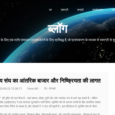
घर
सामग्री
उत्पादों
प्रसंस्करण
कं
ब्लॉग
 के लिए एक-स्टॉप समाधान प्रदान करने के लिए प्रतिबद्ध हैं, जो प्रसंस्करण के माध्यम से सामग्री से शु
ीय संघ का आंतरिक बाजार और निष्क्रियता की लागत
025-05-23 13:38:17
View:441
टैग: रॉन्स्को
 की दृष्टि को टाल दिया है - जहां सामान, सेवाएं, पूंजी और लोग स्वतंत्र रूप से आगे बढ़ सकते हैं। लेकिन
रा कोष (आईएमएफ) ने एक शानदार मूल्यांकन जारी किया: यूरोपीय संघ के सदस्य राज्यों के बीच आंतरिक व्यापार
ापन वेलेम टैरिफ के बराबर है, और सेवाओं में 110% की बढ़ती है। इस परिप्रेक्ष्य में, यूरोपीय संघ के भीतर
य संघ की आंतरिक बाधाएं- नियामक बेमेल, नौकरशाही बाधाएं, और राष्ट्रीय संरक्षणवाद - विकास में बाधा के